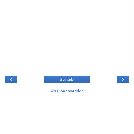
‹
›
Startsida
Visa webbversion