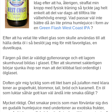
Idag efter att ha, återigen, straffat min
kropp med fysisk träning så tyckte jag helt
enkelt att det var dags att tillföra lite
välbehövlig energi. Vad passar väl inte
bättre då än lite prima humlejuice i form av
en
Green Flash West Coast IPA
?
Efter att ha velat lite vilket glas som skulle användas till att
hälla detta öl i så beslöt jag mig för mitt favoritglas, en
duvelkupa.
Färgen på ölet är väldigt gyllenorange och ett lagom
skumhuvud bildas i glaset. Efter att skummet sakterligen
börjar sjunka ihop ser man att det klibbat fast ordentligt i
ölglaset.
Doften gör mig lycklig som ett litet barn på julafton med klara
toner av grapefrukt, blommor, tall, bröd och karamell. En öl
som luktar såhär gott kan väl ändå inte smaka dåligt ?
Mycket riktigt. Ölet smakar precis som man förväntar sig dvs
en gudalik humlejuice med undertoner av exotiska frukter,