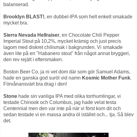
balanserad.
Brooklyn BLAST!
, en dubbel-IPA som helt enkelt smakade
mycket bra.
Sierra Nevada Hellraiser
, en Chocolate Chili Pepper
Imperial Stout på 10,2%, mycket krämig och just precis
lagom med diskret chilismak i bakgrunden. Vi smakade
även lite på en "Habanero stout" från något annat bryggeri,
den rev rejält i eftersmaken.
Boston Beer Co, ja ni vet dom där som gör Samuel Adams,
hade en ganska god suröl vid namn
Kosmic Mother Funk
.
Förvånansvärt bra drag i den!
Stone
hade sin vanliga IPA med olika torrhumlingar, vi
testade Chinook och Columbus, jag hade velat testa
Centennial men den var inte på när vi först kom dit och
sedan testade vi en massa andra öl istället och... tja. Så blev
det.