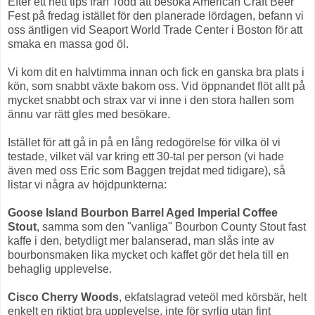
Efter ett hett tips från Todd att besöka American Craft Beer
Fest på fredag istället för den planerade lördagen, befann vi
oss äntligen vid Seaport World Trade Center i Boston för att
smaka en massa god öl.
Vi kom dit en halvtimma innan och fick en ganska bra plats i
kön, som snabbt växte bakom oss. Vid öppnandet flöt allt på
mycket snabbt och strax var vi inne i den stora hallen som
ännu var rätt gles med besökare.
Istället för att gå in på en lång redogörelse för vilka öl vi
testade, vilket väl var kring ett 30-tal per person (vi hade
även med oss Eric som Baggen trejdat med tidigare), så
listar vi några av höjdpunkterna:
Goose Island Bourbon Barrel Aged Imperial Coffee
Stout
, samma som den "vanliga" Bourbon County Stout fast
kaffe i den, betydligt mer balanserad, man slås inte av
bourbonsmaken lika mycket och kaffet gör det hela till en
behaglig upplevelse.
Cisco Cherry Woods
, ekfatslagrad veteöl med körsbär, helt
enkelt en riktigt bra upplevelse, inte för syrlig utan fint