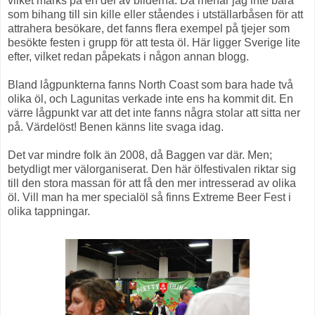
vilket märks på en del av bilderna. Då menar jag inte bara
som bihang till sin kille eller ståendes i utställarbåsen för att
attrahera besökare, det fanns flera exempel på tjejer som
besökte festen i grupp för att testa öl. Här ligger Sverige lite
efter, vilket redan påpekats i någon annan blogg.
Bland lågpunkterna fanns North Coast som bara hade två
olika öl, och Lagunitas verkade inte ens ha kommit dit. En
värre lågpunkt var att det inte fanns några stolar att sitta ner
på. Värdelöst! Benen känns lite svaga idag.
Det var mindre folk än 2008, då Baggen var där. Men;
betydligt mer välorganiserat. Den här ölfestivalen riktar sig
till den stora massan för att få den mer intresserad av olika
öl. Vill man ha mer specialöl så finns Extreme Beer Fest i
olika tappningar.